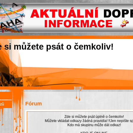
e si můžete psát o čemkoliv!
Fórum
azů
Zde si můžete psát úplně o čemkoliv!
Můžete vkládat odkazy žádná pravidla! !!Jen nepište sp
Kdo má skupinu může dát odkaz!