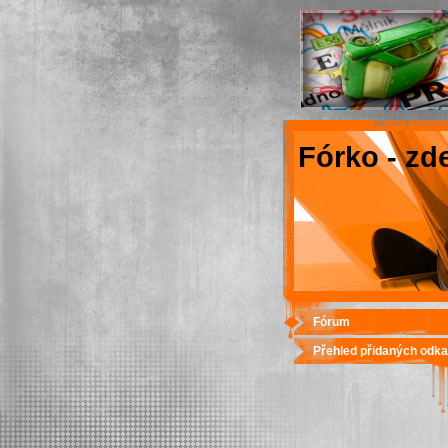
Fórko - zd
Fórum
Přehled přidaných odk